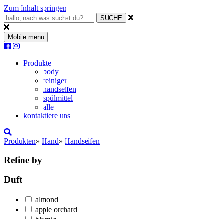
Zum Inhalt springen
Mobile menu
Produkte
body
reiniger
handseifen
spülmittel
alle
kontaktiere uns
Produkten
»
Hand
»
Handseifen
Refine by
Duft
almond
apple orchard