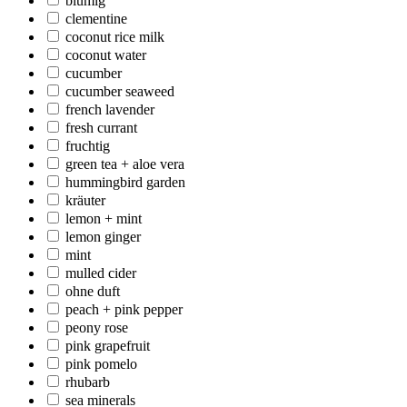
blumig
clementine
coconut rice milk
coconut water
cucumber
cucumber seaweed
french lavender
fresh currant
fruchtig
green tea + aloe vera
hummingbird garden
kräuter
lemon + mint
lemon ginger
mint
mulled cider
ohne duft
peach + pink pepper
peony rose
pink grapefruit
pink pomelo
rhubarb
sea minerals